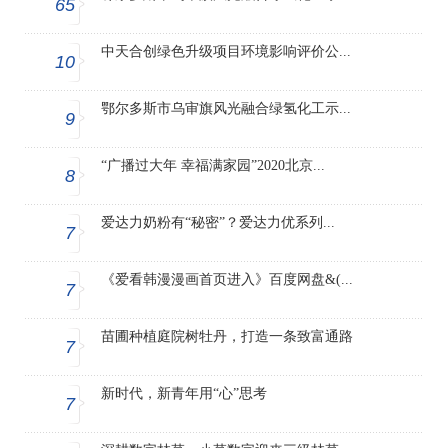
65
中天合创绿色升级项目环境影响评价公...
10
鄂尔多斯市乌审旗风光融合绿氢化工示...
9
“广播过大年 幸福满家园”2020北京...
8
爱达力奶粉有“秘密”？爱达力优系列...
7
《爱看韩漫漫画首页进入》百度网盘&(...
7
苗圃种植庭院树牡丹，打造一条致富通路
7
新时代，新青年用“心”思考
7