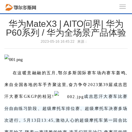
T
o
华为MateX3 | AITO问界| 华为
g
P60系列 / 华为全场景产品体验
g
l
2023-05-16 16:45:22 来源：
e
n
a
v
在这暖意融融的五月,鄂尔多斯国际赛车场内赛车轰鸣,
i
g
来自全国各地的车手齐聚这里,奋力争夺2023第39届成吉思
a
t
汗大赛车GKGP的桂冠!
成吉思汗大赛车比赛
i
分自由练习阶段、超级摩托车排位赛、超级摩托车决赛多场
o
n
次进行。5月13日13:45,激动人心的超级摩托车第一回合比