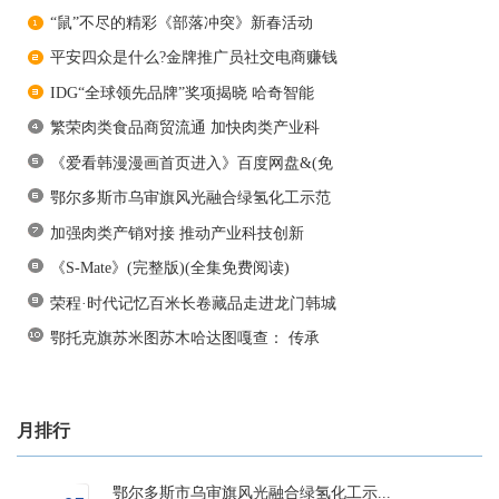
“鼠”不尽的精彩《部落冲突》新春活动
平安四众是什么?金牌推广员社交电商赚钱
IDG“全球领先品牌”奖项揭晓 哈奇智能
繁荣肉类食品商贸流通 加快肉类产业科
《爱看韩漫漫画首页进入》百度网盘&(免
鄂尔多斯市乌审旗风光融合绿氢化工示范
加强肉类产销对接 推动产业科技创新
《S-Mate》(完整版)(全集免费阅读)
荣程·时代记忆百米长卷藏品走进龙门韩城
鄂托克旗苏米图苏木哈达图嘎查： 传承
月排行
鄂尔多斯市乌审旗风光融合绿氢化工示...