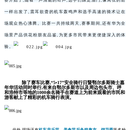
赛开始了,随着一声清脆的铃声,选手们踩足油门,像离弦的箭
一样出发了,震耳欲聋的机车轰鸣声和选手高速的骑术让在
场观众热心沸腾。比赛一共持续两天,赛事期间,还有华为全
场景产品供花粉朋友品鉴,为更多市民带来更便捷深入的体
验。
除了赛车比赛,“5•17”安全骑行日暨鄂尔多斯骑士嘉
年华活动同时举行,有来自鄂尔多斯市以及周边包头市、呼
和浩特市等地的1000余名骑手在赛道上为前来观看的市民和
游客献上了精彩的机车骑行表演。
此外,现场还有
机车音乐节、美食节后备箱集市、烟花秀
等多种