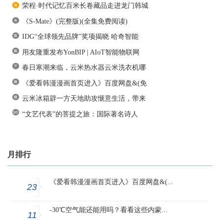
荣程·时代记忆百米长卷藏品走进龙门韩城
《S-Mate》(完整版)(全集免费阅读)
IDG“全球领先品牌”奖项揭晓 哈奇智能
用友隆重发布YonBIP | AIoT智能物联网
春日寒潮来临，云米热水器云米洗衣机哪
《爱看韩漫漫画首页进入》百度网盘&(免
云米冰箱辟一方天地助攻惬意生活，带来
“文艺代表”的菩提之旅：国际著名诗人
月排行
《爱看韩漫漫画首页进入》百度网盘&(...
23
-30℃空气能还能用吗？看看这些内蒙...
11