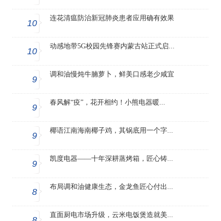
连花清瘟防治新冠肺炎患者应用确有效果
10
动感地带5G校园先锋赛内蒙古站正式启...
10
调和油慢炖牛腩萝卜，鲜美口感老少咸宜
9
春风解“疫”，花开相约！小熊电器暖...
9
椰语江南海南椰子鸡，其锅底用一个字...
9
凯度电器——十年深耕蒸烤箱，匠心铸...
9
布局调和油健康生态，金龙鱼匠心付出...
8
直面厨电市场升级，云米电饭煲造就美...
8