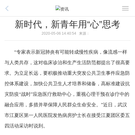
T
o
新时代，新青年用“心”思考
g
g
2020-05-06 14:40:54 来源：
l
e
“专家表示新冠肺炎有可能转成慢性疾病，像流感一样
n
与人类共存，这对临床诊治和生产生活防范都提出了很高要
a
v
求。为立足长远，要积极推动重大突发公共卫生事件应急防
i
控体系建设，加快公共卫生人才培养和储备，高标准建设抗
g
a
灾防疫“战时”应急医疗救助中心，重视心理干预在诊疗中的
t
融合应用，多措并举保障人民群众生命安全。”近日，武汉
i
市江夏区第一人民医院发热病房护士长在接受江夏团区委五
o
n
四活动采访时说到。