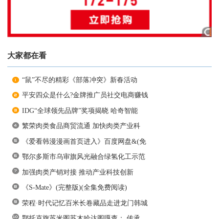
大家都在看
“鼠”不尽的精彩《部落冲突》新春活动
平安四众是什么?金牌推广员社交电商赚钱
IDG“全球领先品牌”奖项揭晓 哈奇智能
繁荣肉类食品商贸流通 加快肉类产业科
《爱看韩漫漫画首页进入》百度网盘&(免
鄂尔多斯市乌审旗风光融合绿氢化工示范
加强肉类产销对接 推动产业科技创新
《S-Mate》(完整版)(全集免费阅读)
荣程·时代记忆百米长卷藏品走进龙门韩城
鄂托克旗苏米图苏木哈达图嘎查： 传承