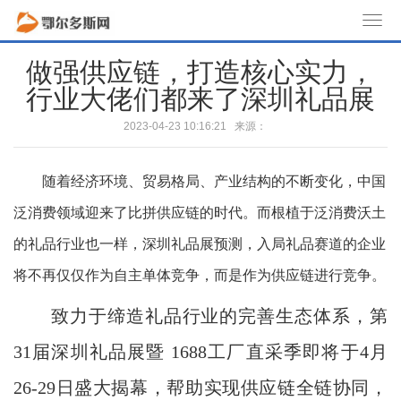
T
o
做强供应链，打造核心实力，
g
行业大佬们都来了深圳礼品展
g
l
2023-04-23 10:16:21 来源：
e
n
随着经济环境、贸易格局、产业结构的不断变化，中国
a
v
泛消费领域迎来了比拼供应链的时代。而根植于泛消费沃土
i
的礼品行业也一样，深圳礼品展预测，入局礼品赛道的企业
g
a
将不再仅仅作为自主单体竞争，而是作为供应链进行竞争。
t
致力于缔造礼品行业的完善生态体系，第
i
o
31届深圳礼品展暨 1688工厂直采季即将于4月
n
26-29日盛大揭幕，帮助实现供应链全链协同，