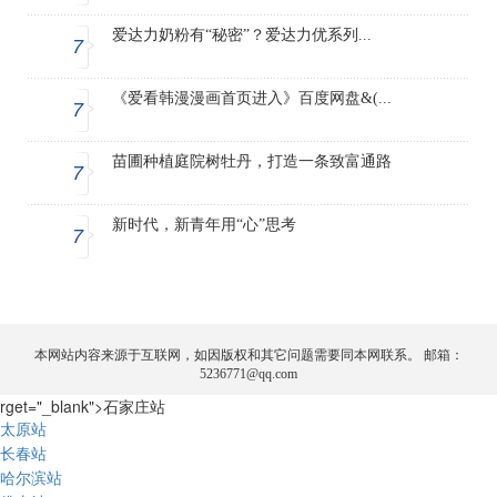
爱达力奶粉有“秘密”？爱达力优系列...
7
《爱看韩漫漫画首页进入》百度网盘&(...
7
苗圃种植庭院树牡丹，打造一条致富通路
7
新时代，新青年用“心”思考
7
本网站内容来源于互联网，如因版权和其它问题需要同本网联系。 邮箱：
5236771@qq.com
rget="_blank">石家庄站
太原站
长春站
哈尔滨站