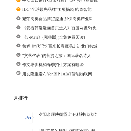
平安四众是什么?金牌推广员社交电商赚钱
IDG“全球领先品牌”奖项揭晓 哈奇智能
繁荣肉类食品商贸流通 加快肉类产业科
《爱看韩漫漫画首页进入》百度网盘&(免
《S-Mate》(完整版)(全集免费阅读)
荣程·时代记忆百米长卷藏品走进龙门韩城
“文艺代表”的菩提之旅：国际著名诗人
作文培训机构春季招生方案有哪些
用友隆重发布YonBIP | AIoT智能物联网
月排行
夕阳余晖映朝霞 红色精神代代传
25