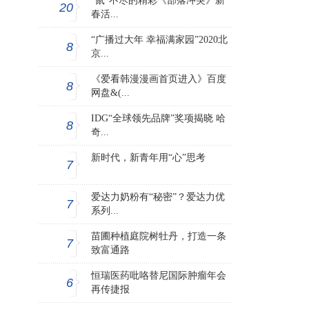
“鼠”不尽的精彩《部落冲突》新
20
春活...
“广播过大年 幸福满家园”2020北
8
京...
《爱看韩漫漫画首页进入》百度
8
网盘&(...
IDG“全球领先品牌”奖项揭晓 哈
8
奇...
新时代，新青年用“心”思考
7
爱达力奶粉有“秘密”？爱达力优
7
系列...
苗圃种植庭院树牡丹，打造一条
7
致富通路
恒瑞医药吡咯替尼国际肿瘤年会
6
再传捷报