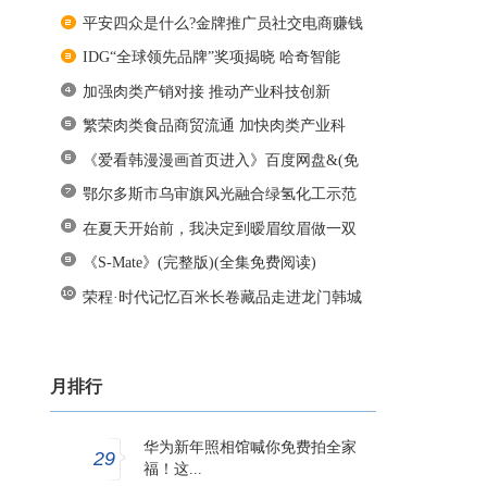
平安四众是什么?金牌推广员社交电商赚钱
IDG“全球领先品牌”奖项揭晓 哈奇智能
加强肉类产销对接 推动产业科技创新
繁荣肉类食品商贸流通 加快肉类产业科
《爱看韩漫漫画首页进入》百度网盘&(免
鄂尔多斯市乌审旗风光融合绿氢化工示范
在夏天开始前，我决定到暧眉纹眉做一双
《S-Mate》(完整版)(全集免费阅读)
荣程·时代记忆百米长卷藏品走进龙门韩城
月排行
华为新年照相馆喊你免费拍全家
29
福！这...