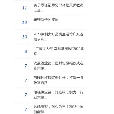
龚子墨谨记师父邱裕松天师教诲,
11
以道...
短赠新传同窗词
10
2023伊利大好品质生活馆广东首
10
届伊利...
“广播过大年 幸福满家园”2020北
8
京...
汉赢酒业第二届封坛盛福仪式在
7
贵州茅...
苗圃种植庭院树牡丹，打造一条
7
致富通路
做强供应链，打造核心实力，行
7
业大佬...
风驰电掣，耐久为王！2023中国
7
新能源...