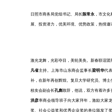
日照市商务局党组书记、局长
陈常永
，市文化
展、投资潜力，优美环境、优势政策，热情邀
激光龙舞，光彩夺目，美轮美奂。新春联谊团
凡省
主持。上海市山东商会监事长
梁明华
代
补，在新年再创辉煌。复旦大学研究员、博士
校友会副会长
孔彪
致辞，他说，双方有着许多
洪彦
率商会领导班子向大家拜年，激励大家
奖、社会公益奖和优秀企业奖的单位颁发了